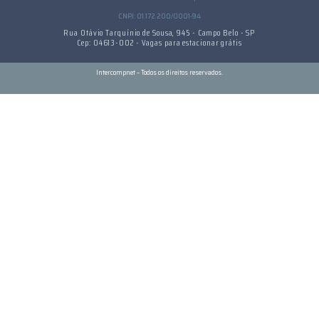
CNPJ: 01.172.200/0001-94
Rua Otávio Tarquínio de Sousa, 945 - Campo Belo - SP
Cep: 04613-002 - Vagas para estacionar grátis
Intercompnet – Todos os direitos reservados.