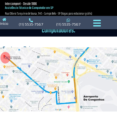
Intercompnet - Desde 1996
Assistência Técnica de Computador em SP
Rua Otávio Tarquínio de Sousa, 945 - Campo Belo - SP (Vagas para estacionar grátis)
Saiba como chegar na assistência técnica de
Início
(11) 5535-7567
(11) 5535-7567
computadores.
Centro → Bairro