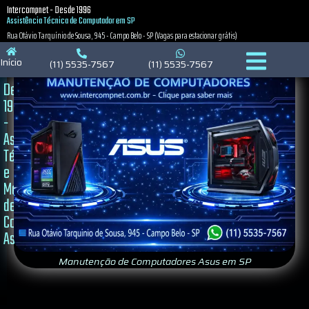
Intercompnet - Desde 1996
Assistência Técnica de Computador em SP
Rua Otávio Tarquínio de Sousa, 945 - Campo Belo - SP (Vagas para estacionar grátis)
Início
(11) 5535-7567
(11) 5535-7567
Desde
1996
-
Assistência
Técnica
e
Manutenção
de
Computador
Asus
Manutenção de Computadores Asus em SP