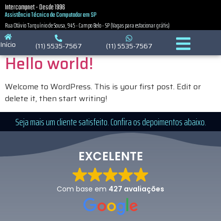
Categoria:
Blog
Intercompnet - Desde 1996
Assistência Técnica de Computador em SP
Rua Otávio Tarquínio de Sousa, 945 - Campo Belo - SP (Vagas para estacionar grátis)
Your blog category
Início
(11) 5535-7567
(11) 5535-7567
Hello world!
Welcome to WordPress. This is your first post. Edit or
delete it, then start writing!
Seja mais um cliente satisfeito. Confira os depoimentos abaixo.
EXCELENTE
Com base em
427 avaliações